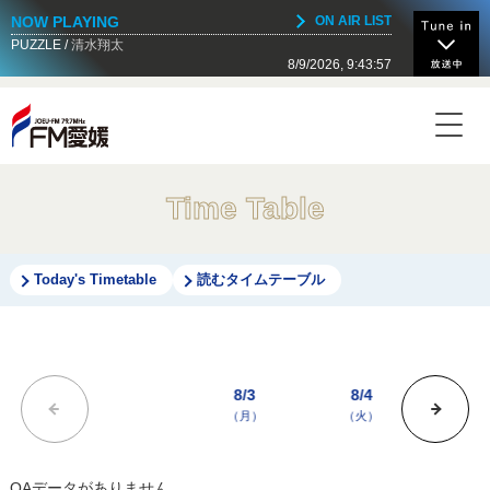
NOW PLAYING
ON AIR LIST
PUZZLE
清水翔太
8/9/2026, 9:43:57
NOW ON AIR
Today's Timetable
18:30 - 19:00
伊予郡市SESSION
Time Table
19:00 - 19:30
JOEU Special Program hitomi Presents ～Tokey-
Dokey、そしてChoice!～
Today's Timetable
読むタイムテーブル
19:30 - 19:55
LEGEND＋MASTERPIECE
8/3
8/4
8/5
（月）
（火）
（水
19:55 - 20:00
JOEUマンスリーパワープレイ
OAデータがありません。