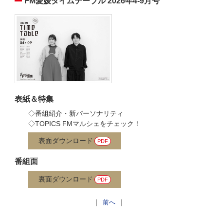
FM愛媛タイムテーブル 2026年4-9月号
旅～ここ旅～
15:55 - 16:00
JOEUマンスリーパワープレイ
表紙＆特集
◇番組紹介・新パーソナリティ
◇TOPICS FMマルシェをチェック！
表面ダウンロード
番組面
裏面ダウンロード
｜
｜
前へ