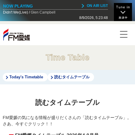
NOW PLAYING
ON AIR LIST
Didn't We(Live)
Glen Campbell
8/9/2026, 5:23:48
NOW ON AIR
Today's Timetable
14:00 - 14:55
山下達郎の楽天カード サンデー・ソングブック
Time Table
14:55 - 15:00
FMマルシェ インフォメーション
Today's Timetable
読むタイムテーブル
15:00 - 15:50
日本郵便 SUNDAY’S POST
読むタイムテーブル
FM愛媛の気になる情報が盛りだくさんの「読むタイムテーブル」。
15:50 - 15:55
さあ、今すぐクリック！！
ルートインホテルズ presents とっておきここだけの