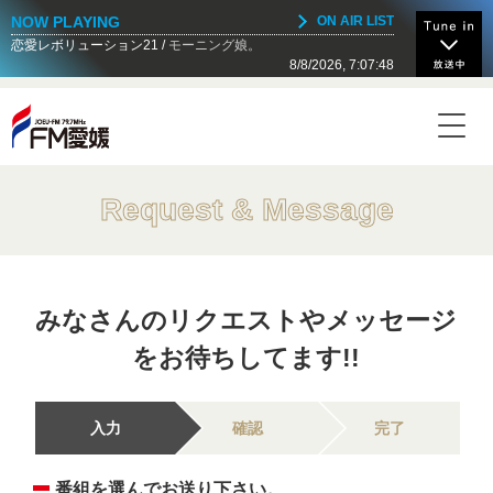
NOW PLAYING
ON AIR LIST
恋愛レボリューション21
モーニング娘。
8/8/2026, 7:07:48
NOW ON AIR
Today's Timetable
16:00 - 16:55
リリー・フランキー「スナック ラジオ」
Request & Message
16:55 - 17:00
JOEUマンスリーパワープレイ
みなさんのリクエストやメッセージ
17:00 - 17:55
をお待ちしてます!!
川島明 そもそもの話
入力
確認
完了
17:55 - 18:00
FMマルシェ インフォメーション
番組を選んでお送り下さい。