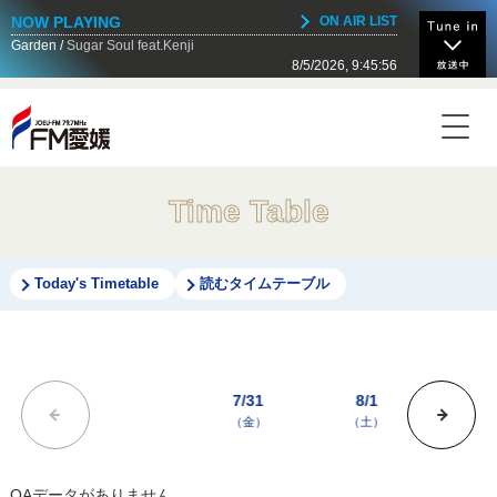
NOW PLAYING
ON AIR LIST
Garden
Sugar Soul feat.Kenji
8/5/2026, 9:45:56
NOW ON AIR
Today's Timetable
06:00 - 07:30
ONE MORNING
Time Table
07:30 - 07:50
OH! HAPPY MORNING
Today's Timetable
読むタイムテーブル
07:50 - 08:00
マナとマナブ質屋
7/31
8/1
8/2
（金）
（土）
（日
08:00 - 08:20
ONE MORNING
OAデータがありません。