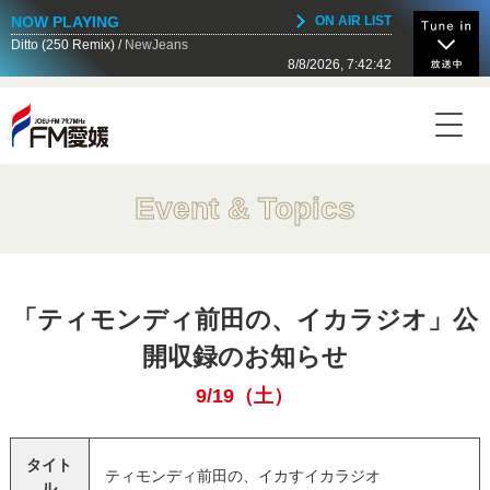
NOW PLAYING
ON AIR LIST
Ditto (250 Remix)
NewJeans
8/8/2026, 7:42:42
NOW ON AIR
Today's Timetable
16:00 - 16:55
リリー・フランキー「スナック ラジオ」
Event & Topics
16:55 - 17:00
JOEUマンスリーパワープレイ
「ティモンディ前田の、イカラジオ」公
17:00 - 17:55
開収録のお知らせ
川島明 そもそもの話
9/19（土）
17:55 - 18:00
タイト
FMマルシェ インフォメーション
ティモンディ前田の、イカすイカラジオ
ル