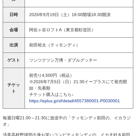
日時
2026年9月19日（土）18:00開場18:30開演
18:00 - 18:25
井上 侑、しらすラジオ
会場
阿佐ヶ谷ロフトA（東京都杉並区）
出演
前田裕太（ティモンディ）
ゲスト
ツンツクツン万博・ダブルグッチー
前売り4,500円（税込）
※2026年7月5日（日）21:30イープラスにて発売開
チケッ
始・先着順
ト
チケット購入はこちら↓
https://eplus.jp/sf/detail/4557380001-P0030001
毎週日曜21:00～21:30に放送中の「ティモンディ前田の、イカラジ
オ」
済美高校野球部出身お笑いコンビティモンディの、イカ大好き前田