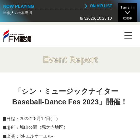
NOW PLAYING
ON AIR LIST
半魚人
松本隆博
8/7/2026, 10:25:10
NOW ON AIR
Today's Timetable
07:30 - 07:55
ひめキャン★～愛媛の女子キャンプ～
Event Report
07:55 - 08:00
言の葉、音のは～散歩道
「シン・ミュージックナイター
08:00 - 08:30
Baseball-Dance Fes 2023」開催！
WEEKEND CLASSIC
2023年8月12日(土)
日程
08:30 - 09:00
城山公園（堀之内地区）
場所
maniwacゴルフチャンネル
lol-エルオーエル-
出演