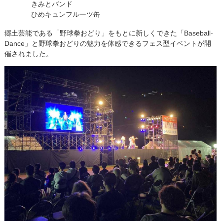
きみとバンド
ひめキュンフルーツ缶
09:00 - 09:25
郷土芸能である「野球拳おどり」をもとに新しくできた「Baseball-
エミフルンルンRadio
Dance」と野球拳おどりの魅力を体感できるフェス型イベントが開
催されました。