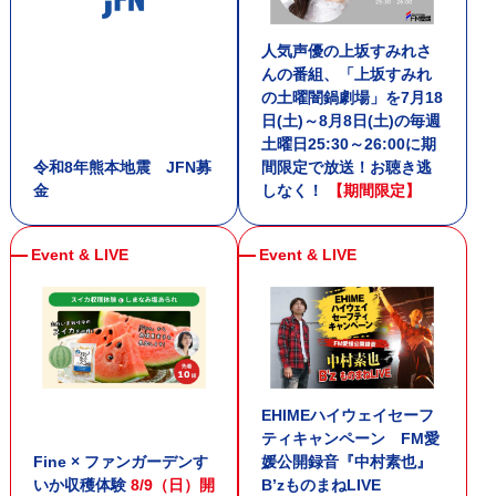
人気声優の上坂すみれさ
17:55 - 18:00
んの番組、「上坂すみれ
プリベ石川 PRECIOUS TIME
の土曜闇鍋劇場」を7月18
日(土)～8月8日(土)の毎週
土曜日25:30～26:00に期
令和8年熊本地震 JFN募
間限定で放送！お聴き逃
金
しなく！
【期間限定】
EHIMEハイウェイセーフ
ティキャンペーン FM愛
Fine × ファンガーデンす
媛公開録音『中村素也』
いか収穫体験
8/9（日）開
B’zものまねLIVE