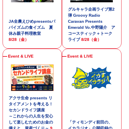
グルキャラ企画ライブ第2
弾 Groovy Radio
JA全農えひめpresentsパ
Caravan Presents
パイズムの食イズム 夏
Emerald Vo.中野陽介 ア
休み親子料理教室
コースティック＋トーク
8/28（金）
ライブ
8/28（金）
アクサ生命 presents リ
タイアメントを考える！
セカンドライフ講座
～これからの人生を安心
して楽しむためのお金の
「ティモンディ前田の、
備えと、資産づくり～
9
イカラジオ」公開収録の