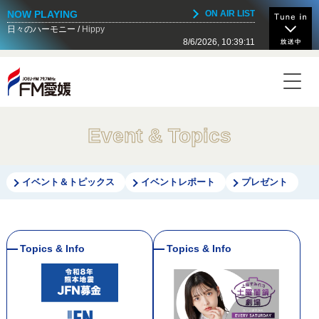
NOW PLAYING
ON AIR LIST
日々のハーモニー
Hippy
8/6/2026, 10:39:11
NOW ON AIR
Today's Timetable
20:00 - 22:00
カモ☆れでぃ★Night！
Event & Topics
22:00 - 23:00
SCHOOL OF LOCK!
イベント＆トピックス
イベントレポート
プレゼント
23:00 - 23:55
SCHOOL OF LOCK!
23:55 - 24:00
JOEUマンスリーパワープレイ