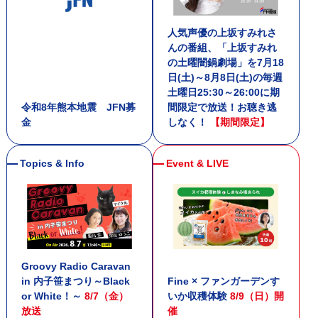
人気声優の上坂すみれさ
24:00 - 24:55
んの番組、「上坂すみれ
JET STREAM
の土曜闇鍋劇場」を7月18
日(土)～8月8日(土)の毎週
土曜日25:30～26:00に期
令和8年熊本地震 JFN募
間限定で放送！お聴き逃
金
しなく！
【期間限定】
Groovy Radio Caravan
in 内子笹まつり～Black
Fine × ファンガーデンす
or White！～
8/7（金）
いか収穫体験
8/9（日）開
放送
催