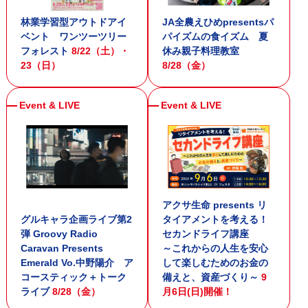
林業学習型アウトドアイ
JA全農えひめpresentsパ
ベント ワンツーツリー
パイズムの食イズム 夏
フォレスト
8/22（土）・
休み親子料理教室
23（日）
8/28（金）
アクサ生命 presents リ
グルキャラ企画ライブ第2
タイアメントを考える！
弾 Groovy Radio
セカンドライフ講座
Caravan Presents
～これからの人生を安心
Emerald Vo.中野陽介 ア
して楽しむためのお金の
コースティック＋トーク
備えと、資産づくり～
9
ライブ
8/28（金）
月6日(日)開催！