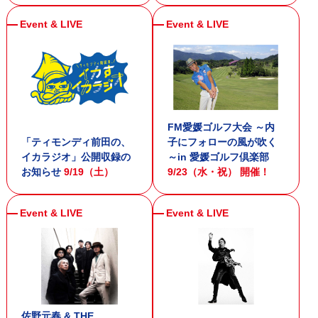
FM愛媛ゴルフ大会 ～内
「ティモンディ前田の、
子にフォローの風が吹く
イカラジオ」公開収録の
～in 愛媛ゴルフ倶楽部
お知らせ
9/19（土）
9/23（水・祝） 開催！
佐野元春 & THE