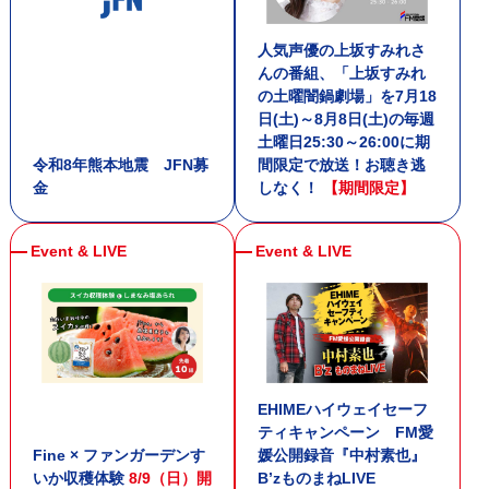
人気声優の上坂すみれさ
18:30 - 19:00
んの番組、「上坂すみれ
愛媛オレンジバイキングスの沸かしてなんぼ！
の土曜闇鍋劇場」を7月18
日(土)～8月8日(土)の毎週
土曜日25:30～26:00に期
令和8年熊本地震 JFN募
間限定で放送！お聴き逃
金
しなく！
【期間限定】
EHIMEハイウェイセーフ
ティキャンペーン FM愛
Fine × ファンガーデンす
媛公開録音『中村素也』
いか収穫体験
8/9（日）開
B’zものまねLIVE