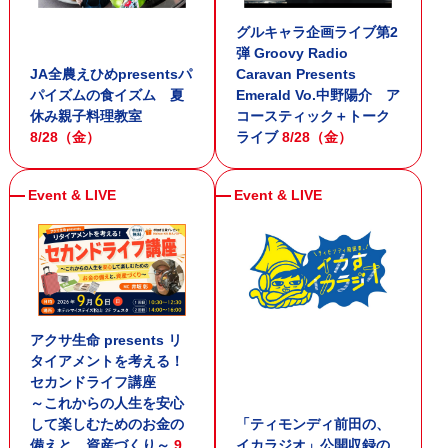
グルキャラ企画ライブ第2
弾 Groovy Radio
JA全農えひめpresentsパ
Caravan Presents
パイズムの食イズム 夏
Emerald Vo.中野陽介 ア
休み親子料理教室
コースティック＋トーク
8/28（金）
ライブ
8/28（金）
アクサ生命 presents リ
タイアメントを考える！
セカンドライフ講座
～これからの人生を安心
して楽しむためのお金の
「ティモンディ前田の、
備えと、資産づくり～
9
イカラジオ」公開収録の