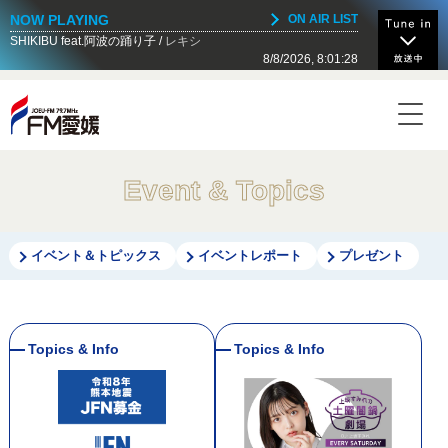
NOW PLAYING
ON AIR LIST
SHIKIBU feat.阿波の踊り子
レキシ
8/8/2026, 8:01:28
NOW ON AIR
Today's Timetable
17:00 - 17:55
川島明 そもそもの話
Event & Topics
17:55 - 18:00
FMマルシェ インフォメーション
イベント＆トピックス
イベントレポート
プレゼント
18:00 - 18:25
井上 侑、しらすラジオ
18:25 - 18:30
JOEUマンスリーパワープレイ