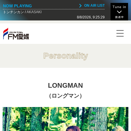
NOW PLAYING
ON AIR LIST
トンチンカン
AKASAKI
8/8/2026, 9:25:29
NOW ON AIR
Today's Timetable
18:30 - 19:00
愛媛オレンジバイキングスの沸かしてなんぼ！
Personality
19:00 - 19:25
関家の冒険
LONGMAN
19:25 - 19:30
（ロングマン）
セントラルディーボの新パチンコ宣言！しゃべくり
777
19:30 - 20:00
ニンジニアネットワーク ＮＥＸＴ ＨＥＲＯＥ