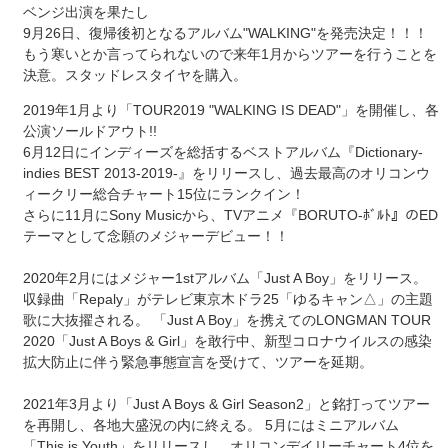
ベンジ出演を果たし
9月26日、復帰後初となるアルバム"WALKING"を発売決定！！！
もう寒いとか言ってられないので来年1月からツアーを行うことを
決意。スタッドレスタイヤを購入。
2019年1月より「TOUR2019 "WALKING IS DEAD"」を開催し、各
公演ソールドアウト!!
6月12日にインディーズを総括するベストアルバム『Dictionary-
indies BEST 2013-2019-』をリリースし、過去最高のオリコンウ
ィークリー総合チャート15位にランクイン！
さらに11月にSony Musicから、TVアニメ『BORUTO-ﾎﾞﾙﾄ』のED
テーマとして念願のメジャーデビュー！！
2020年2月にはメジャー1stアルバム「Just A Boy」をリリース。
収録曲「Repaly」がテレビ東京木ドラ25「ゆるキャン△」の主題
歌に大抜擢される。 「Just A Boy」を携えてのLONGMAN TOUR
2020「Just A Boys & Girl」を敢行中、新型コロナウイルスの感染
拡大防止に伴う緊急事態宣言を受けて、ツアーを延期。
2021年3月より「Just A Boys & Girl Season2」と銘打ってツアー
を再開し、各地大盛況の内に終える。 5月にはミニアルバム
「This is Youth」をリリースし、オリコンデイリーチャート4位を