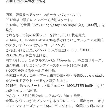
YUKI HORIKAWA(Dr/Cho)
四国、愛媛発の男女ツインボーカルパンクバンド。
2012年より現在のメンバーで活動スタート。
2013年、初音源「Stay Hungry,Stay Foolish(5曲入り1,000円)」を
発売。
それをもって初の全国ツアーを行い、1,000枚を完売。
2014年、HEY-SMITHやSHANKを手がけているエンジニア永田氏
のスタジオCooperにてレコーディング。
これはいけると思いメンバー3人で自主レーベル「BELDE
RECORDS」を立ち上げる。
同年7月16日、１st フルアルバム「Neverland」を全国リリース。
発売初週、オリコンインディーズチャート11位を獲得。
7,000枚を超えるセールスを記録。
全国22ヶ所のレコ発ツアーも東京公演や地元愛媛Double-u studio
をソールドアウトさせるなど評判も上々。
2015年、数々のサーキット型フェスや「MONSTER baSH」など
の夏フェスにも出演。
そんな中、8月19日 2ndミニアルバム『tick』発売。
全国のタワレコが大プッシュするタワレコメンに選出され、 オリ
コンインディーズチャート5位にランクイン。 全国25ヶ所のレコ