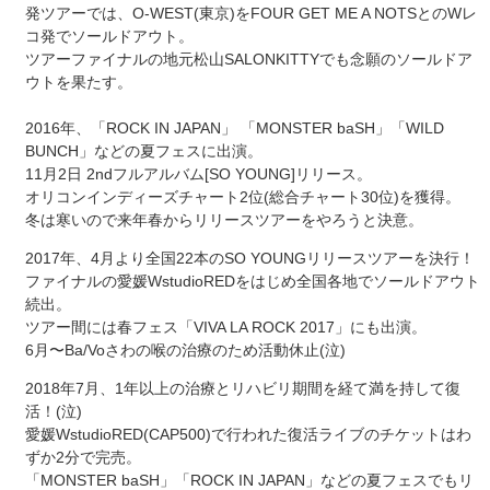
発ツアーでは、O-WEST(東京)をFOUR GET ME A NOTSとのWレ
コ発でソールドアウト。
ツアーファイナルの地元松山SALONKITTYでも念願のソールドア
ウトを果たす。
2016年、「ROCK IN JAPAN」 「MONSTER baSH」「WILD
BUNCH」などの夏フェスに出演。
11月2日 2ndフルアルバム[SO YOUNG]リリース。
オリコンインディーズチャート2位(総合チャート30位)を獲得。
冬は寒いので来年春からリリースツアーをやろうと決意。
2017年、4月より全国22本のSO YOUNGリリースツアーを決行！
ファイナルの愛媛WstudioREDをはじめ全国各地でソールドアウト
続出。
ツアー間には春フェス「VIVA LA ROCK 2017」にも出演。
6月〜Ba/Voさわの喉の治療のため活動休止(泣)
2018年7月、1年以上の治療とリハビリ期間を経て満を持して復
活！(泣)
愛媛WstudioRED(CAP500)で行われた復活ライブのチケットはわ
ずか2分で完売。
「MONSTER baSH」「ROCK IN JAPAN」などの夏フェスでもリ